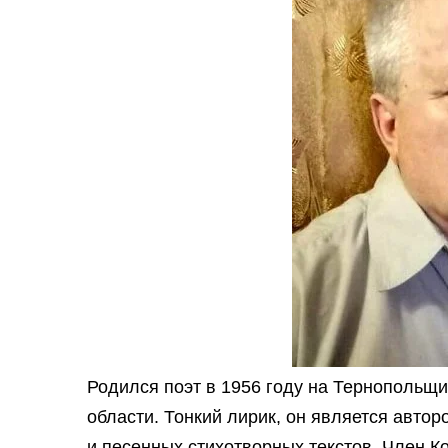
Родился поэт в 1956 году на Тернопольщи
области. Тонкий лирик, он является авто
и песенных стихотворных текстов. Член К