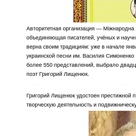
Авторитетная организация — Міжнародна л
объединяющая писателей, учёных и научн
верна своим традициям: уже в начале ян
украинской песни им. Василия Симоненко
более 550 представлений, выбрало двадц
поэт Григорий Лищенюк.
Григорий Лищенюк удостоен престижной п
творческую деятельность и подвижническ