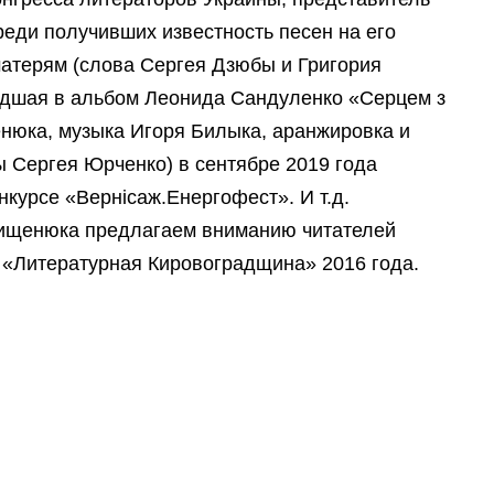
еди получивших известность песен на его
атерям (слова Сергея Дзюбы и Григория
едшая в альбом Леонида Сандуленко «Серцем з
енюка, музыка Игоря Билыка, аранжировка и
 Сергея Юрченко) в сентябре 2019 года
курсе «Вернісаж.Енергофест». И т.д.
Лищенюка предлагаем вниманию читателей
а «Литературная Кировоградщина» 2016 года.