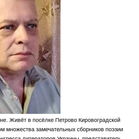
не. Живёт в посёлке Петрово Кировоградской
ром множества замечательных сборников поэзии
онгресса литераторов Украины, представитель