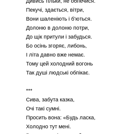
Дивись тільки, не обпечися.
Пекучі, здається, вітри,
Вони шаленіють і б’ються.
Долоню в долоню потри,
До щік притули і забудься.
Бо осінь згоряє, либонь,
І літа давно вже немає.
Тому цей холодний вогонь
Так душі людські обпікає.
***
Сива, забута казка,
Очі такі сумні.
Просить вона: «Будь ласка,
Холодно тут мені.