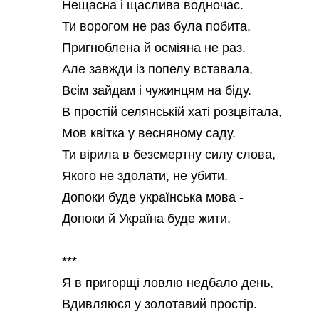
Нещасна і щаслива водночас.
Ти ворогом не раз була побита,
Пригноблена й осміяна не раз.
Але завжди із попелу вставала,
Всім зайдам і чужинцям на біду.
В простій селянській хаті розцвітала,
Мов квітка у весняному саду.
Ти вірила в безсмертну силу слова,
Якого не здолати, не убити.
Допоки буде українська мова -
Допоки й Україна буде жити.
***
Я в пригорщі ловлю недбало день,
Вдивляюся у золотавий простір.