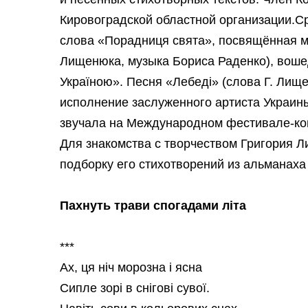
Кировоградской областной организации.Ср
слова «Порадниця свята», посвящённая м
Лищенюка, музыка Бориса Раденко), вош
Україною». Песня «Лебеді» (слова Г. Лищ
исполнение заслуженного артиста Украины
звучала на Международном фестивале-кон
Для знакомства с творчеством Григория 
подборку его стихотворений из альманах
Пахнуть трави спогадами літа
***
Ах, ця ніч морозна і ясна
Сипле зорі в снігові сувої.