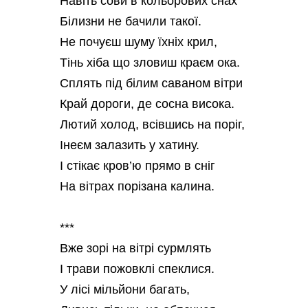
Навіть сови в кольорових снах
Білизни не бачили такої.
Не почуєш шуму їхніх крил,
Тінь хіба що зловиш краєм ока.
Сплять під білим саваном вітри
Край дороги, де сосна висока.
Лютий холод, всівшись на поріг,
Інеєм залазить у хатину.
І стікає кров’ю прямо в сніг
На вітрах порізана калина.
***
Вже зорі на вітрі сурмлять
І трави пожовклі спеклися.
У лісі мільйони багать,