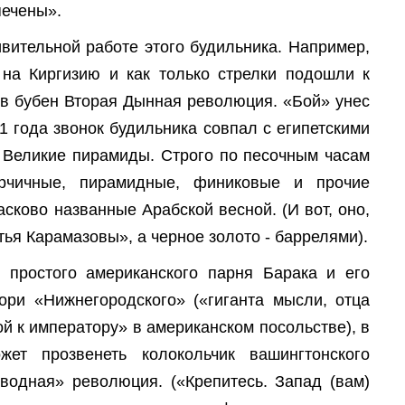
печены».
вительной работе этого будильника. Например,
на Киргизию и как только стрелки подошли к
 в бубен Вторая Дынная революция. «Бой» унес
1 года звонок будильника совпал с египетскими
а Великие пирамиды. Строго по песочным часам
орчичные, пирамидные, финиковые и прочие
сково названные Арабской весной. (И вот, оно,
тья Карамазовы», а черное золото - баррелями).
 простого американского парня Барака и его
ри «Нижнегородского» («гиганта мысли, отца
й к императору» в американском посольстве), в
ет прозвенеть колокольчик вашингтонского
аводная» революция. («Крепитесь. Запад (вам)