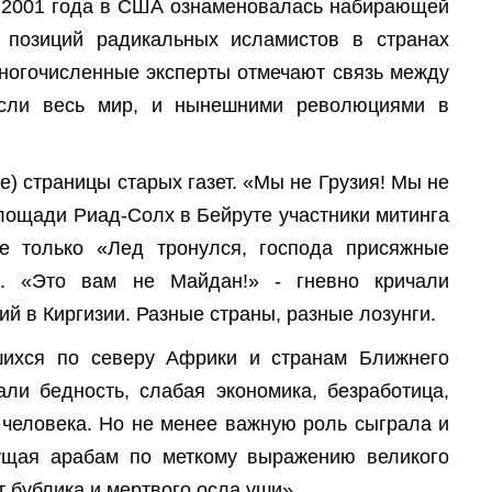
я 2001 года в США ознаменовалась набирающей
 позиций радикальных исламистов в странах
ногочисленные эксперты отмечают связь между
ясли весь мир, и нынешними революциями в
) страницы старых газет. «Мы не Грузия! Мы не
площади Риад-Солх в Бейруте участники митинга
е только «Лед тронулся, господа присяжные
»). «Это вам не Майдан!» - гневно кричали
й в Киргизии. Разные страны, разные лозунги.
шихся по северу Африки и странам Ближнего
али бедность, слабая экономика, безработица,
 человека. Но не менее важную роль сыграла и
ущая арабам по меткому выражению великого
т бублика и мертвого осла уши».