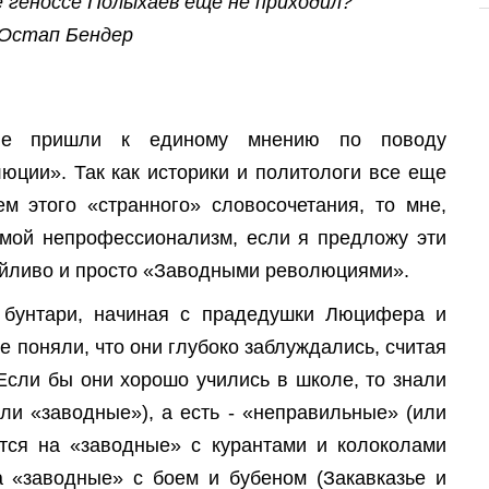
е геноссе Полыхаев еще не приходил?
 Остап Бендер
 не пришли к единому мнению по поводу
юции». Так как историки и политологи все еще
 этого «странного» словосочетания, то мне,
 мой непрофессионализм, если я предложу эти
ейливо и просто «Заводными революциями».
 бунтари, начиная с прадедушки Люцифера и
е поняли, что они глубоко заблуждались, считая
сли бы они хорошо учились в школе, то знали
ли «заводные»), а есть - «неправильные» (или
тся на «заводные» с курантами и колоколами
а «заводные» с боем и бубеном (Закавказье и