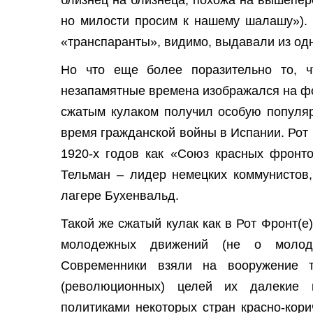
но милости просим к нашему шалашу»). 
«транспаранты», видимо, выдавали из одн
Но что еще более поразительно то, ч
незапамятные времена изображался на фо
сжатым кулаком получил особую популяр
время гражданской войны в Испании. Рот
1920-х годов как «Союз красных фронто
Тельман – лидер немецких коммунистов,
лагере Бухенвальд.
Такой же сжатый кулак как в Рот Фронт(е
молодежных движений (не о молоде
Современники взяли на вооружение 
(революционных) целей их далекие 
политиками некоторых стран красно-кор