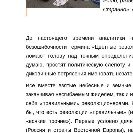
«Что, разв
Странно».
До настоящего времени аналитики
безошибочности термина «Цветные револ
ломают голову над точным определением
думаю, простят политическую слепоту и
диковинные потрясения именовать незат
Все вместе взятые небесные и земные
заканчивая несгибаемым Фиделем, так и н
себя «правильными» революционерами. Е
бы, что есть революции «правильные» (и
«всякие прочие»). Первые условно деля
(Россия и страны Восточной Европы), н