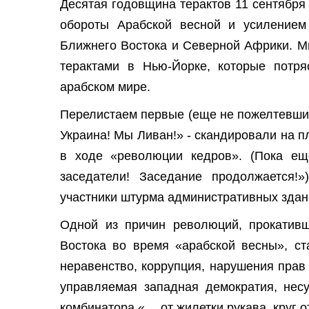
Десятая годовщина терактов 11 сентябр
обороты Арабской весной и усилением
Ближнего Востока и Северной Африки. М
терактами в Нью-Йорке, которые потр
арабском мире.
Перелистаем первые (еще не пожелтевшие
Украина! Мы Ливан!» - скандировали на 
в ходе «революции кедров». (Пока ещ
заседатели! Заседание продолжается!
участники штурма административных здани
Одной из причин революций, прокатив
Востока во время «арабской весны», ст
неравенство, коррупция, нарушения прав
управляемая западная демократия, нес
комбинатора «… от жилетки рукава, круг о