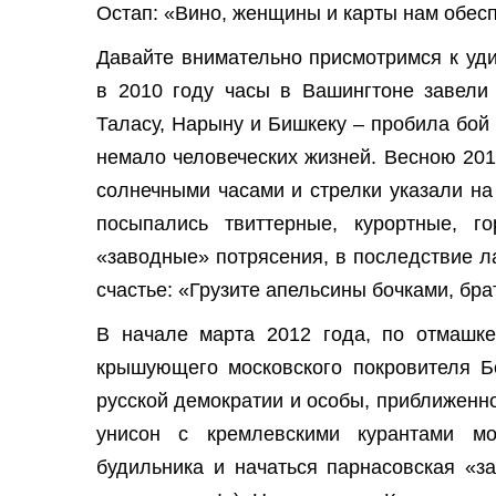
Остап: «Вино, женщины и карты нам обес
Давайте внимательно присмотримся к уди
в 2010 году часы в Вашингтоне завели 
Таласу, Нарыну и Бишкеку – пробила бой
немало человеческих жизней. Весною 201
солнечными часами и стрелки указали н
посыпались твиттерные, курортные, г
«заводные» потрясения, в последствие ла
счастье: «Грузите апельсины бочками, бра
В начале марта 2012 года, по отмашке
крышующего московского покровителя Бо
русской демократии и особы, приближенно
унисон с кремлевскими курантами мож
будильника и начаться парнасовская «з