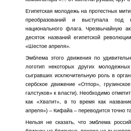
Египетская молодежь на протестных мити
преобразований и выступала под п
национального флага. Чрезвычайную ак
десяток названий египетской революци
«Шестое апреля».
Эмблема этого движения по удивительн
логотип некоторых других молодежных
сыгравших исключительную роль в орган
сербское движение «Отпор», грузинско
галстуков» к власти). Необходимо отметить
как «Хватит», в то время как названи
апреля») – Кифайа – переводится точно т
Нельзя не сказать, что эмблема росси
близнец на близнеца, похожа на вышепер