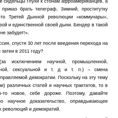
ие сидельцы глухи к стонам афроамериканцев, а
приказ брать телеграф, Зимний, проститутку
сто Третей Дынной революции «коммунары»,
вой и единственной своей дыни. Бендер в такой
не забудет!».
ссия, спустя 30 лет после введения перехода на
 затеи в 2011 году?
за исключением научной, промышленной,
рной, сексуальной и т. д и т. п.) – смена
управляемой демократии. Поскольку на эту тему
чи) различных статей и научных трактатов, то в
-то новое, себе дороже. Поэтому, давайте
о научное доказательство, оправдывающее
х революций и демократий.