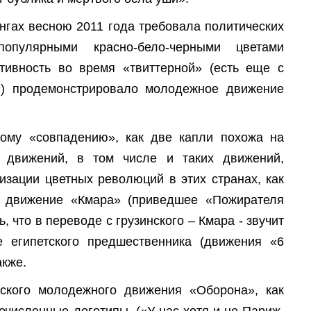
нгах весною 2011 года требовала политических
опулярными красно-бело-черными цветами
тивность во время «твиттерной» (есть еще с
и) продемонстрировало молодежное движение
ому «совпадению», как две капли похожа на
 движений, в том числе и таких движений,
изации цветных революций в этих странах, как
е движение «Кмара» (приведшее «Пожирателя
, что в переводе с грузинского – Кмара - звучит
е египетского предшественника (движения «6
акже.
йского молодежного движения «Оборона», как
ечисленные логотипы. («У нас хотя и не Париж,