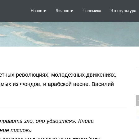
Новости
Личности
Полемика
Этнокультура
ветных революциях, молодёжных движениях,
мых из Фондов, и арабской весне. Василий
править зло, оно удвоится». Книга
ние писцов»