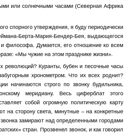
ными или солнечными часами (Северная Африка
ного спорного утверждения, я буду периодически
еймана-Берта-Мария-Бендер-Бея, выдающегося
 и философа. Думается, его отношение ко всем
азе: «Мы чужие на этом празднике жизни».
х революций? Куранты, бубен и песочные часы
забугорным хронометром. Что их всех роднит?
ии начинаются строго по звонку будильника,
онскому меридиану. Весь циферблат этого
ставляет собой огромную политическую карту
ют на сторону света, минутные – на конкретные
я звонка замирают над определенными городами
тских» стран. Прозвенел звонок, и как говорил