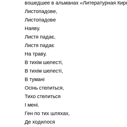
вошедшее в альманах «Литературная Кир
Листопадове,
Листопадове
Наяву.
Листя падає,
Листя падає
На траву.
В тихім шелесті,
В тихім шелесті,
В тумані
Осінь стелиться,
Тихо стелиться
І мені.
Ген по тих шляхах,
Де ходилося