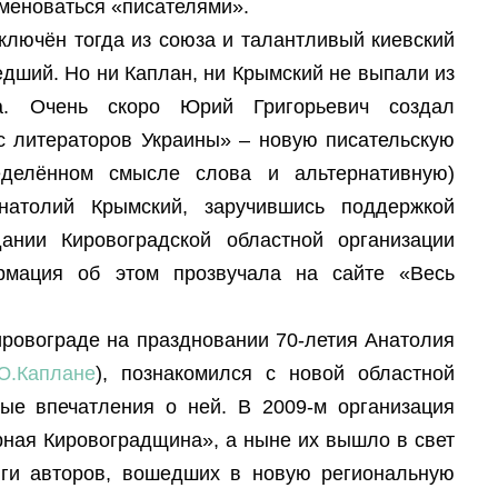
именоваться «писателями».
сключён тогда из союза и талантливый киевский
дший. Но ни Каплан, ни Крымский не выпали из
са. Очень скоро Юрий Григорьевич создал
сс литераторов Украины» – новую писательскую
еделённом смысле слова и альтернативную)
натолий Крымский, заручившись поддержкой
ании Кировоградской областной организации
рмация об этом прозвучала на сайте «Весь
ировограде на праздновании 70-летия Анатолия
Ю.Каплане
), познакомился с новой областной
ые впечатления о ней. В 2009-м организация
рная Кировоградщина», а ныне их вышло в свет
иги авторов, вошедших в новую региональную