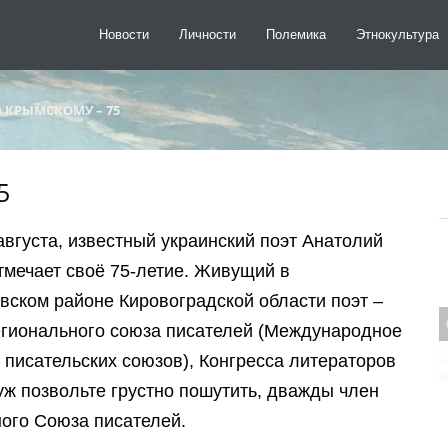
Новости
Личности
Полемика
Этнокультура
 КРЫМСКОМУ – 75
5
августа, известный украинский поэт Анатолий
тмечает своё 75-летие. Живущий в
вском районе Кировоградской области поэт –
гионального союза писателей (Международное
 писательских союзов), Конгресса литераторов
уж позвольте грустно пошутить, дважды член
ого Cоюза писателей.