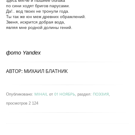
здесь мягче и пышнее облака
по сини ходят бригов парусами.
Да!.. вод твоих не тронули года.
Ты так же юн меж древних обрамлений.
Звеня, искрится добрая вода,
являя мне родной долины гений.
фото Yandex
АВТОР: МИХАИЛ БЛАТНИК
MIHAIL
01 НОЯБРЬ
ПОЭЗИЯ
Опубликовано:
от
, раздел:
,
просмотров 2 124