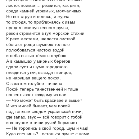
листок поймал… резвится, как дитя,
среди камней угрюмых, молчаливых.
Но вот струя и пенясь, и журча:
то отходя, то приближаясь к ивам
предел покинув тесного ручья,
рекой стремится в гул морской стихии.
К реке местами, шелестя листвой,
сбегают рощи шумною толпою
полюбоваться чистою водой
и неба высью тёмно-голубою.
А в камышах у мирных берегов
вдали сует и шума городского
гнездятся утки, выводя птенцов,
не нарушая вещего покоя.
С закатом голубеет тишина.
Покой теперь таинственней и тише
нашептывает каждому из нас:
— Что может быть красивее и выше?
И что милей бывает, чем покой
под теплым сводом украинской ночи,
где запах, звук — всё говорит с тобой
и вещуном в тиши ручей бормочет:
— Не торопись в свой город, шум и чад!
Куда спешишь?.. останься лучше с нами,